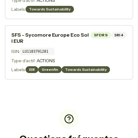
Type d'actif :
ACTIONS
Labels:
Towards Sustainability
SFS - Sycomore Europe Eco Sol
SFDR
9
SRI
4
I EUR
ISIN:
LU1183791281
Type d'actif :
ACTIONS
Labels:
ISR
Greenfin
Towards Sustainability