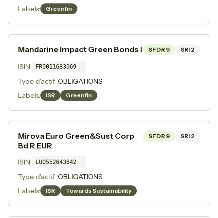
Labels:
Greenfin
Mandarine Impact Green Bonds I
SFDR
9
SRI
2
ISIN:
FR0011683069
Type d'actif :
OBLIGATIONS
Labels:
ISR
Greenfin
Mirova Euro Green&Sust Corp
SFDR
9
SRI
2
Bd R EUR
ISIN:
LU0552643842
Type d'actif :
OBLIGATIONS
Labels:
ISR
Towards Sustainability