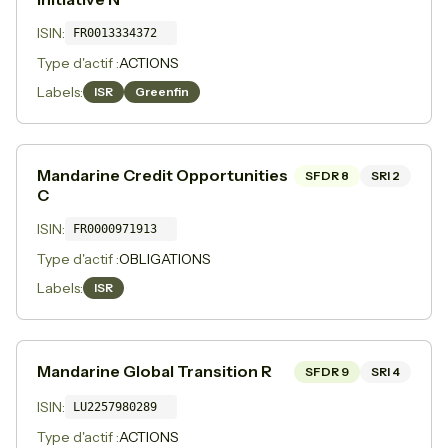
ISIN:
FR0013334372
Type d'actif :
ACTIONS
Labels:
ISR
Greenfin
Mandarine Credit Opportunities
SFDR
8
SRI
2
C
ISIN:
FR0000971913
Type d'actif :
OBLIGATIONS
Labels:
ISR
Mandarine Global Transition R
SFDR
9
SRI
4
ISIN:
LU2257980289
Type d'actif :
ACTIONS