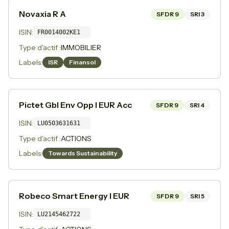
Novaxia R A
SFDR
9
SRI
3
ISIN:
FR0014002KE1
Type d'actif :
IMMOBILIER
Labels:
ISR
Finansol
Pictet Gbl Env Opp I EUR Acc
SFDR
9
SRI
4
ISIN:
LU0503631631
Type d'actif :
ACTIONS
Labels:
Towards Sustainability
Robeco Smart Energy I EUR
SFDR
9
SRI
5
ISIN:
LU2145462722