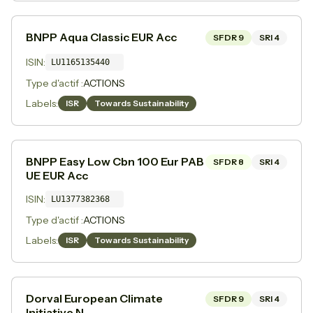
BNPP Aqua Classic EUR Acc
SFDR
9
SRI
4
ISIN:
LU1165135440
Type d'actif :
ACTIONS
Labels:
ISR
Towards Sustainability
BNPP Easy Low Cbn 100 Eur PAB
SFDR
8
SRI
4
UE EUR Acc
ISIN:
LU1377382368
Type d'actif :
ACTIONS
Labels:
ISR
Towards Sustainability
Dorval European Climate
SFDR
9
SRI
4
Initiative N