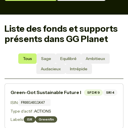
Liste des fonds et supports
présents dans GG Planet
Tous
Sage
Equilibré
Ambitieux
Audacieux
Intrépide
Green-Got Sustainable Future I
SFDR
9
SRI
4
ISIN:
FR0014011K47
Type d'actif :
ACTIONS
Labels:
ISR
Greenfin